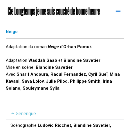
Skip
to
content
Neige
Adaptation du roman
Neige
d’
Orhan Pamuk
Adaptation
Waddah Saab
et
Blandine Savetier
Mise en scène
Blandine Savetier
Avec
Sharif Andoura, Raoul Fernandez, Cyril Gueï, Mina
Kavani, Sava Lolov, Julie Pilod, Philippe Smith, Irina
Solano, Souleymane Sylla
Générique
Scénographie
Ludovic Riochet, Blandine Savetier,