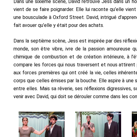
Dans une sixième scène, David retrouve Jess dans un hôp
vient de se faire poignarder. Elle lui raconte qu’elle vie
une bousculade à Oxford Street. David, intrigué d’apprendr
fait avouer qu’elle y était pour des achats.
Dans la septième scène, Jess est inspirée par des réflexi
monde, son être vibre, ivre de la passion amoureuse qu
chimique de combustion et de création intérieure, à l’
compare les forces qui nous traversent et nous attirent
aux forces premières qui ont créé la vie, celles inhérentes
corps que celles émises par la bouche. Elle aspire à une s
entre elles. Mais sa rêverie, ses réflexions digressives,
venir avec David, qui doit se dérouler comme dans les con